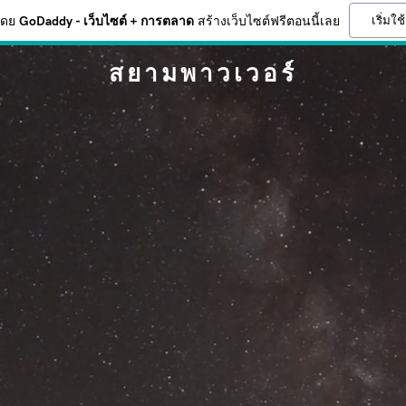
เริ่มใช
โดย
GoDaddy - เว็บไซต์ + การตลาด
สร้างเว็บไซต์ฟรีตอนนี้เลย
สยามพาวเวอร์