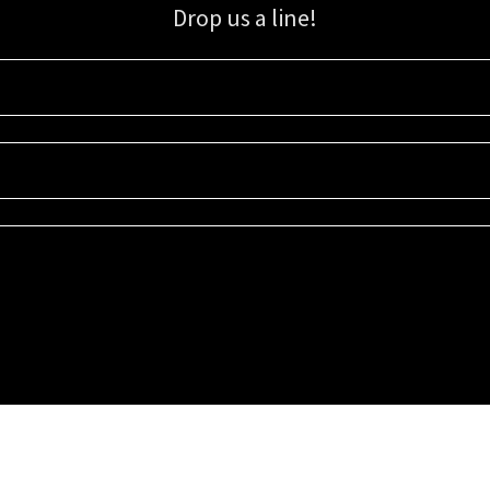
Drop us a line!
Sign up for our email list for updates, promotions, and more.